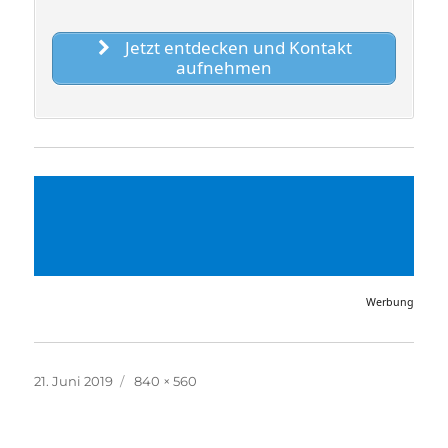
Jetzt entdecken und Kontakt
aufnehmen
Werbung
Veröffentlicht
Volle
21. Juni 2019
840 × 560
am
Größe