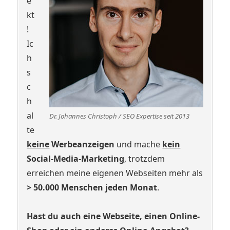
e
kt
!
Ic
h
s
c
h
al
Dr. Johannes Christoph / SEO Expertise seit 2013
te
keine
Werbeanzeigen
und mache
kein
Social-Media-Marketing
, trotzdem
erreichen meine eigenen Webseiten mehr als
> 50.000 Menschen jeden Monat
.
Hast du auch eine Webseite, einen Online-